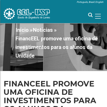
Pular
Português, Brasil
English
para
MENU
SUPERIOR
o
conteúdo
principal
MAIN
Início
»
Notícias
»
TRILHA
NAVIGATION
DE
FinancEEL promove uma oficina de
NAVEGAÇÃO
investimentos para os alunos da
Unidade
FINANCEEL PROMOVE
UMA OFICINA DE
INVESTIMENTOS PARA