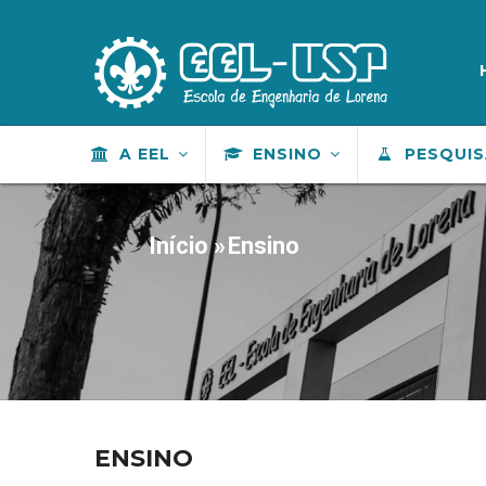
Pular
para
M
S
o
conteúdo
principal
MAIN
A EEL
ENSINO
PESQUI
NAVIGATION
Início
»
Ensino
TRILHA
DE
NAVEGAÇÃO
ENSINO