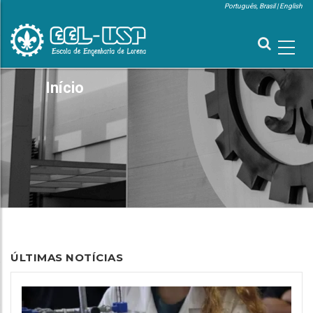
Pular
Português, Brasil
English
para
MENU
SUPERIOR
o
conteúdo
principal
MAIN
Início
TRILHA
NAVIGATION
DE
NAVEGAÇÃO
ÚLTIMAS NOTÍCIAS