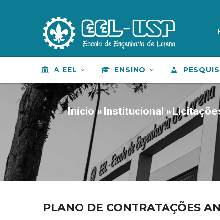
Pular
para
M
S
o
conteúdo
principal
MAIN
A EEL
ENSINO
PESQUI
NAVIGATION
Início
»
Institucional
»
Licitaçõe
TRILHA
DE
NAVEGAÇÃO
PLANO DE CONTRATAÇÕES A