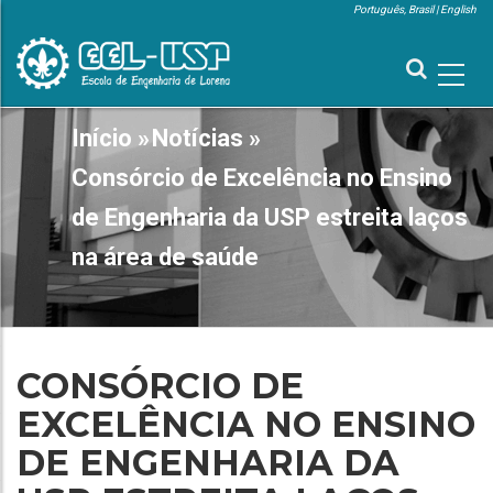
Pular
Português, Brasil
English
para
MENU
SUPERIOR
o
conteúdo
principal
MAIN
Início
»
Notícias
»
TRILHA
NAVIGATION
DE
Consórcio de Excelência no Ensino
NAVEGAÇÃO
de Engenharia da USP estreita laços
na área de saúde
CONSÓRCIO DE
EXCELÊNCIA NO ENSINO
DE ENGENHARIA DA