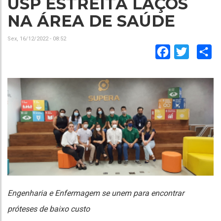
USP ESTREITA LAÇOS
NA ÁREA DE SAÚDE
Sex, 16/12/2022 - 08:52
Facebook
Twitter
Sh
Engenharia e Enfermagem se unem para encontrar
próteses de baixo custo