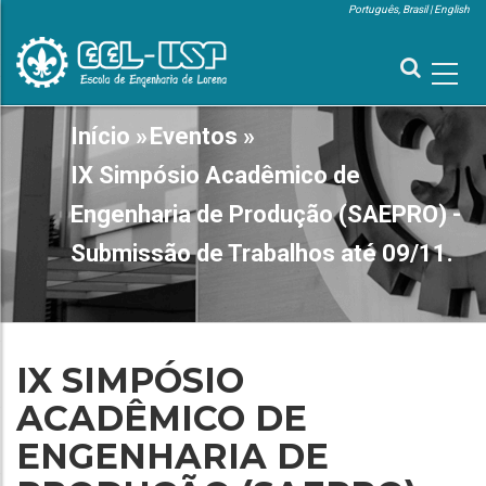
Pular
Português, Brasil
English
para
MENU
SUPERIOR
o
conteúdo
principal
MAIN
Início
»
Eventos
»
TRILHA
NAVIGATION
DE
IX Simpósio Acadêmico de
NAVEGAÇÃO
Engenharia de Produção (SAEPRO) -
Submissão de Trabalhos até 09/11.
IX SIMPÓSIO
ACADÊMICO DE
ENGENHARIA DE