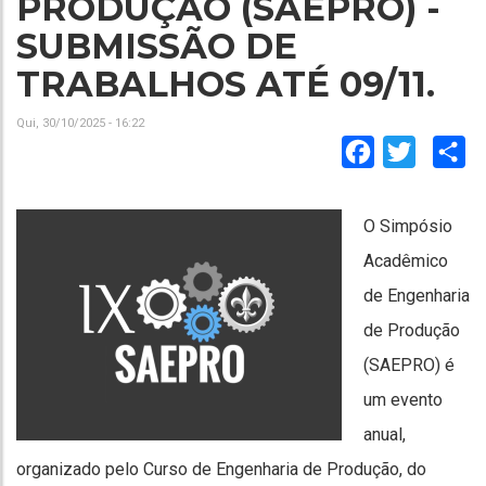
PRODUÇÃO (SAEPRO) -
SUBMISSÃO DE
TRABALHOS ATÉ 09/11.
Qui, 30/10/2025 - 16:22
Facebook
Twitter
Sh
O Simpósio
Acadêmico
de Engenharia
de Produção
(SAEPRO) é
um evento
anual,
organizado pelo Curso de Engenharia de Produção, do