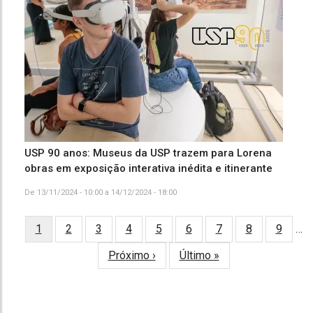
USP 90 anos: Museus da USP trazem para Lorena
obras em exposição interativa inédita e itinerante
De
13/11/2024 - 10:00
a
14/12/2024 - 18:00
Página
1
Page
2
Page
3
Page
4
Page
5
Page
6
Page
7
Page
8
Page
9
…
PAGINAÇÃO
atual
Próxima
Próximo ›
Última
Último »
página
página