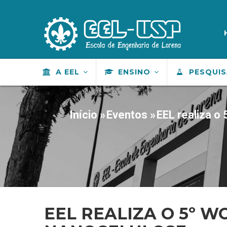
Pular
para
M
S
o
conteúdo
principal
MAIN
A EEL
ENSINO
PESQUI
NAVIGATION
Início
»
Eventos
»
EEL realiza o
TRILHA
DE
NAVEGAÇÃO
EEL REALIZA O 5º 