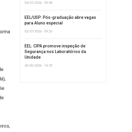
03/07/2026 - 09:48
EEL/USP: Pós-graduação abre vagas
para Aluno especial
forma
02/07/2026 - 09:20
EEL: CIPA promove inspeção de
Segurança nos Laboratórios da
Unidade
26/06/2026 - 14:29
de
á),
lie
de
iros,