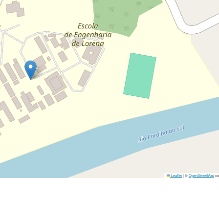
Leaflet
|
©
OpenStreetMap
co