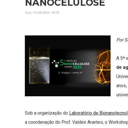
NANOCELULOSE
Qua, 12/03/2025 - 09:31
Por 
A 5ª 
de a
Unive
anos,
unive
Sob a organização do
Laboratório de Bionanotecno
a coordenação do Prof. Valdeir Arantes, o Workshop