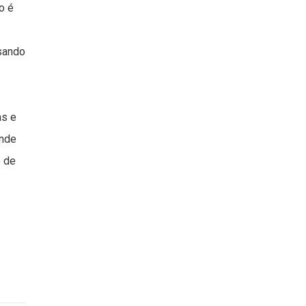
o é
sando
as e
ande
o de