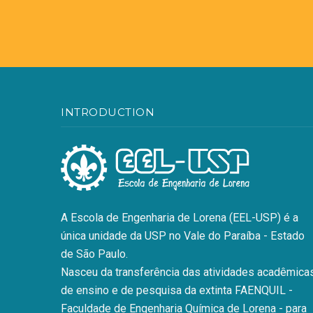
INTRODUCTION
A Escola de Engenharia de Lorena (EEL-USP) é a
única unidade da USP no Vale do Paraíba - Estado
de São Paulo.
Nasceu da transferência das atividades acadêmicas
de ensino e de pesquisa da extinta FAENQUIL -
Faculdade de Engenharia Química de Lorena - para