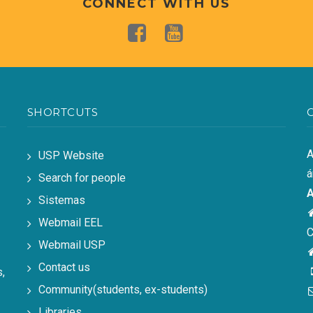
CONNECT WITH US
SHORTCUTS
A
USP Website
á
Search for people
A
Sistemas
Webmail EEL
C
Webmail USP
Contact us
,
Community(students, ex-students)
Libraries