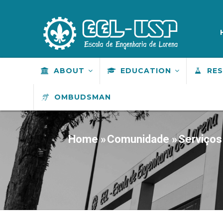
Skip
to
M
S
main
content
MAIN
ABOUT
EDUCATION
RE
NAVIGATION
OMBUDSMAN
Home
»
Comunidade
»
Serviços
BREADCRUMB