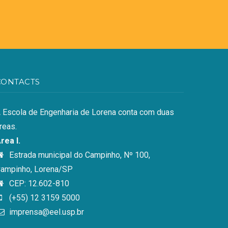
CONTACTS
 Escola de Engenharia de Lorena conta com duas
reas.
rea I.
Estrada municipal do Campinho, Nº 100,
ampinho, Lorena/SP
CEP: 12.602-810
(+55) 12 3159 5000
imprensa@eel.usp.br