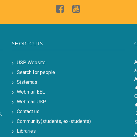
SHORTCUTS
A
USP Website
á
Search for people
A
Sistemas
Webmail EEL
C
Webmail USP
Contact us
,
Community(students, ex-students)
Libraries
A