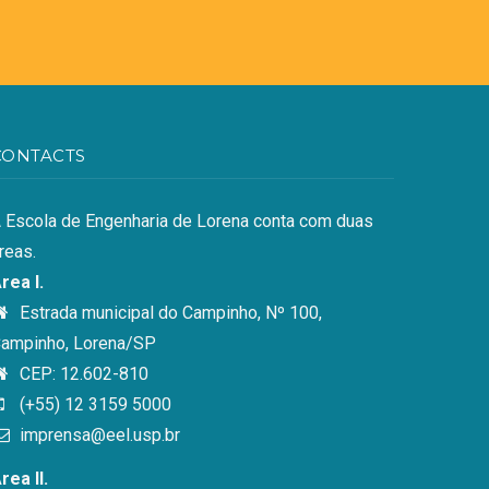
CONTACTS
 Escola de Engenharia de Lorena conta com duas
reas.
rea I.
Estrada municipal do Campinho, Nº 100,
ampinho, Lorena/SP
CEP: 12.602-810
(+55) 12 3159 5000
imprensa@eel.usp.br
rea II.