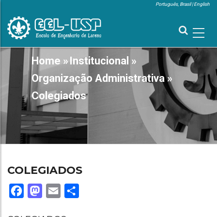
Skip
Português, Brasil
English
to
MENU
SUPERIOR
main
content
MAIN
Home
»
Institucional
»
BREADCRUMB
NAVIGATION
Organização Administrativa
»
Colegiados
COLEGIADOS
Facebook
Mastodon
Email
Share