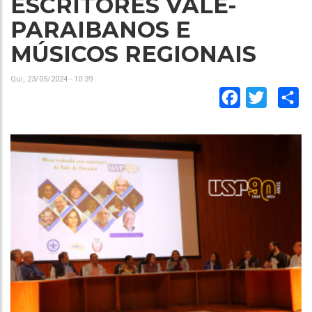
ESCRITORES VALE-
PARAIBANOS E
MÚSICOS REGIONAIS
Qui, 23/05/2024 - 10:39
Facebook
Twitter
Sh