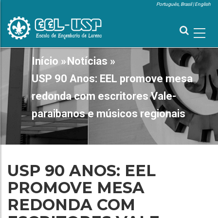
Pular
Português, Brasil
English
para
MENU
SUPERIOR
o
conteúdo
principal
MAIN
Início
»
Notícias
»
TRILHA
NAVIGATION
DE
USP 90 Anos: EEL promove mesa
NAVEGAÇÃO
redonda com escritores Vale-
paraibanos e músicos regionais
USP 90 ANOS: EEL
PROMOVE MESA
REDONDA COM