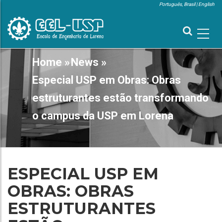
Skip
Português, Brasil
English
to
MENU
SUPERIOR
main
content
MAIN
Home
»
News
»
BREADCRUMB
NAVIGATION
Especial USP em Obras: Obras
estruturantes estão transformando
o campus da USP em Lorena
ESPECIAL USP EM
OBRAS: OBRAS
ESTRUTURANTES