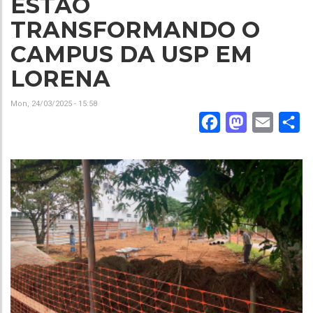
ESTÃO
TRANSFORMANDO O
CAMPUS DA USP EM
LORENA
Mon, 24/03/2025 - 15:58
Facebook
Mastodon
Email
Sh