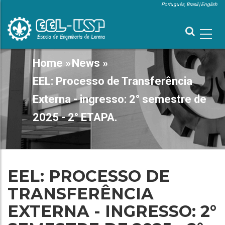
Skip
Português, Brasil
English
to
MENU
SUPERIOR
main
content
MAIN
Home
»
News
»
BREADCRUMB
NAVIGATION
EEL: Processo de Transferência
Externa - ingresso: 2° semestre de
2025 - 2° ETAPA.
EEL: PROCESSO DE
TRANSFERÊNCIA
EXTERNA - INGRESSO: 2°