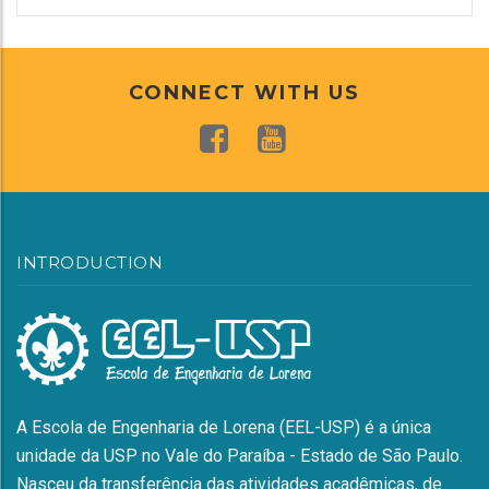
CONNECT WITH US
INTRODUCTION
A Escola de Engenharia de Lorena (EEL-USP) é a única
unidade da USP no Vale do Paraíba - Estado de São Paulo.
Nasceu da transferência das atividades acadêmicas, de