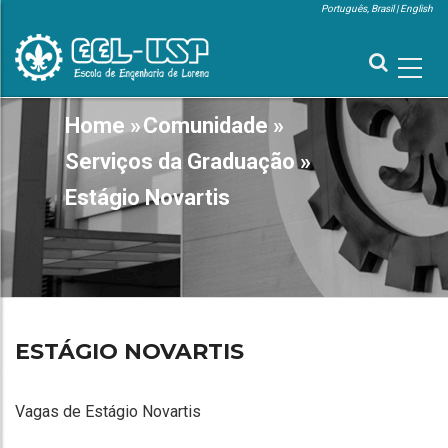
Skip
Português, Brasil
English
to
MENU
SUPERIOR
main
content
MAIN
Home
»
Comunidade
»
BREADCRUMB
NAVIGATION
Serviços da Graduação
»
Estágio Novartis
ESTÁGIO NOVARTIS
Vagas de Estágio Novartis