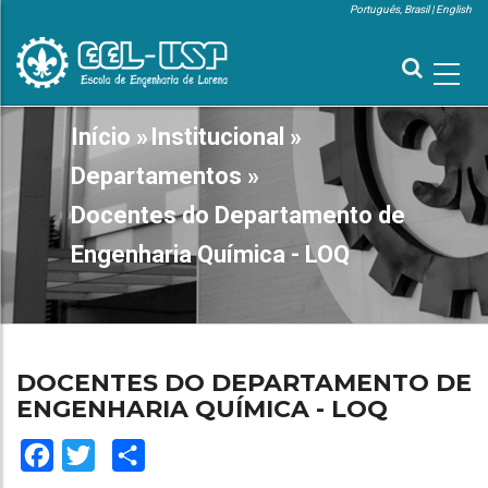
Pular
Português, Brasil
English
para
MENU
SUPERIOR
o
conteúdo
principal
MAIN
Início
»
Institucional
»
TRILHA
NAVIGATION
DE
Departamentos
»
NAVEGAÇÃO
Docentes do Departamento de
Engenharia Química - LOQ
DOCENTES DO DEPARTAMENTO DE
ENGENHARIA QUÍMICA - LOQ
Facebook
Twitter
Share