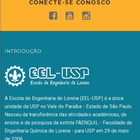
CONECTE-SE CONOSCO
INTRODUÇÃO
A Escola de Engenharia de Lorena (EEL-USP) é a única
unidade da USP no Vale do Paraíba - Estado de São Paulo.
Nasceu da transferência das atividades acadêmicas, de
ensino e de pesquisa da extinta FAENQUIL - Faculdade de
Engenharia Química de Lorena - para USP em 29 de maio
de 2006.