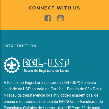
CONNECT WITH US
INTRODUCTION
A Escola de Engenharia de Lorena (EEL-USP) é a única
unidade da USP no Vale do Paraíba - Estado de São Paulo.
Nasceu da transferência das atividades acadêmicas, de
ensino e de pesquisa da extinta FAENQUIL - Faculdade de
Engenharia Química de Lorena - para USP em 29 de maio