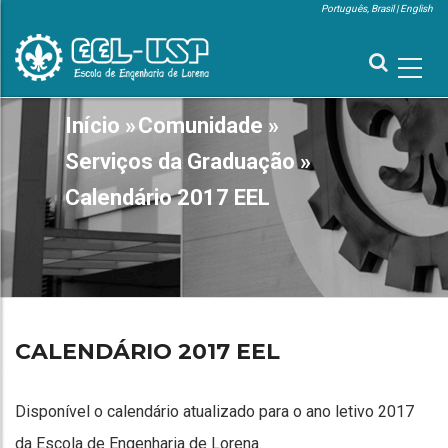
Pular
Português, Brasil
English
para
MENU
SUPERIOR
o
conteúdo
principal
MAIN
Início
»
Comunidade
»
TRILHA
NAVIGATION
DE
Serviços da Graduação
»
NAVEGAÇÃO
Calendário 2017 EEL
CALENDÁRIO 2017 EEL
Disponível o calendário atualizado para o ano letivo 2017
da Escola de Engenharia de Lorena.