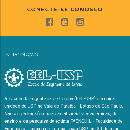
CONECTE-SE CONOSCO
INTRODUÇÃO
A Escola de Engenharia de Lorena (EEL-USP) é a única
unidade da USP no Vale do Paraíba - Estado de São Paulo.
Nasceu da transferência das atividades acadêmicas, de
ensino e de pesquisa da extinta FAENQUIL - Faculdade de
Engenharia Química de Lorena - para USP em 29 de maio