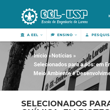
Pular
para
M
S
o
conteúdo
principal
MAIN
A EEL
ENSINO
PESQUI
NAVIGATION
Início
»
Notícias
»
TRILHA
DE
Selecionados para a pós: em E
NAVEGAÇÃO
Meio Ambiente e Desenvolvime
SELECIONADOS PARA