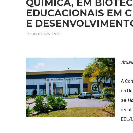
QUÍMICA, EM BIOTE
EDUCACIONAIS EM C
E DESENVOLVIMENT
Ter, 16/12/2025 - 09:26
Atual
A Com
da Un
se
Ho
resul
EEL/