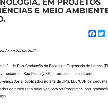
CNOLOGIA, EM PROJETOS
IÊNCIAS E MEIO AMBIENT
O.
Faceb
T
izado em 25/02/2026
issão de Pós-Graduação da Escola de Engenharia de Lorena (E
iversidade de São Paulo (USP) informa que encontram-
mologados
e
publicados no site da CPG/EEL/USP
os seguinte
tados do processos seletivos para os Programas pós-graduaçã
USP: