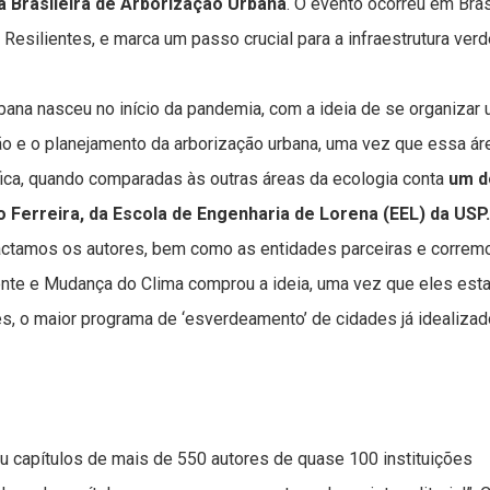
 Brasileira de Arborização Urbana
. O evento ocorreu em Brasí
esilientes, e marca um passo crucial para a infraestrutura verd
rbana nasceu no início da pandemia, com a ideia de se organizar
tão e o planejamento da arborização urbana, uma vez que essa ár
ífica, quando comparadas às outras áreas da ecologia conta
um d
o Ferreira, da Escola de Engenharia de Lorena (EEL) da USP.
actamos os autores, bem como as entidades parceiras e correm
ente e Mudança do Clima comprou a ideia, uma vez que eles es
, o maior programa de ‘esverdeamento’ de cidades já idealizad
 capítulos de mais de 550 autores de quase 100 instituições