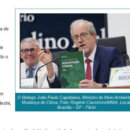
ra de
de
do o
um
O Biólogo João Paulo Capobiano, Ministro do Meio Ambient
Mudança do Clima. Foto: Rogério Cassimiro/MMA. Local
deste,
Brasília – DF - Flickr