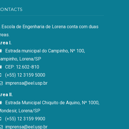
CONTACTS
 Escola de Engenharia de Lorena conta com duas
reas.
rea I.
Estrada municipal do Campinho, Nº 100,
ampinho, Lorena/SP
CEP: 12.602-810
(+55) 12 3159 5000
imprensa@eel.usp.br
rea II.
Estrada Municipal Chiquito de Aquino, Nº 1000,
ondesir, Lorena/SP
(+55) 12 3159 9900
imprensa@eel.usp.br