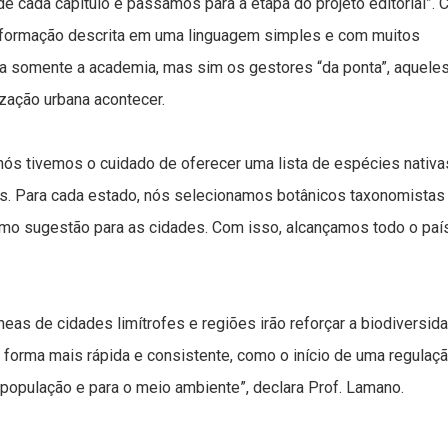
e cada capítulo e passamos para a etapa do projeto editorial”. 
 informação descrita em uma linguagem simples e com muitos
era somente a academia, mas sim os gestores “da ponta”, aquele
zação urbana acontecer.
nós tivemos o cuidado de oferecer uma lista de espécies nativa
os. Para cada estado, nós selecionamos botânicos taxonomistas
 como sugestão para as cidades. Com isso, alcançamos todo o paí
.
eas de cidades limítrofes e regiões irão reforçar a biodiversid
e forma mais rápida e consistente, como o início de uma regulaç
a população e para o meio ambiente”, declara Prof. Lamano.