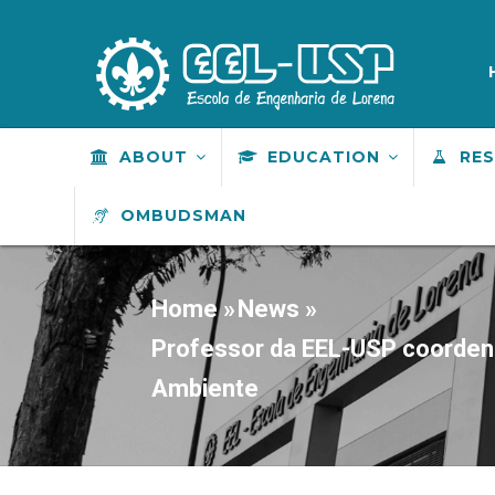
Skip
to
M
S
main
content
MAIN
ABOUT
EDUCATION
RE
NAVIGATION
OMBUDSMAN
Home
»
News
»
BREADCRUMB
Professor da EEL-USP coordena
Ambiente