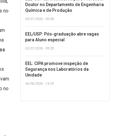
lia,
Doutor no Departamento de Engenharia
Química e de Produção
e no
03/07/2026 - 09:48
 um
EEL/USP: Pós-graduação abre vagas
ea
para Aluno especial
02/07/2026 - 09:20
os
EEL: CIPA promove inspeção de
os
Segurança nos Laboratórios da
Unidade
tavam
26/06/2026 - 14:29
o no