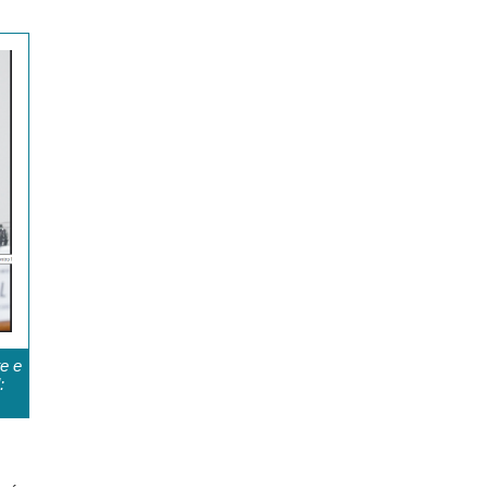
e e
: