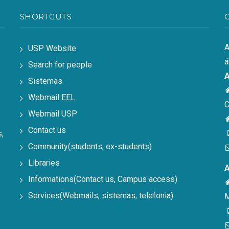
SHORTCUTS
A
USP Website
á
Search for people
A
Sistemas
Webmail EEL
C
Webmail USP
Contact us
,
Community(students, ex-students)
Libraries
A
Informations(Contact us, Campus access)
Services(Webmails, sistemas, telefonia)
M