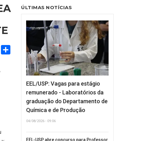
EA
ÚLTIMAS NOTÍCIAS
TE
odon
Email
Share
EEL/USP: Vagas para estágio
remunerado - Laboratórios da
graduação do Departamento de
Química e de Produção
04/08/2026 - 09:06
u
EEL-USP abre concurso para Professor