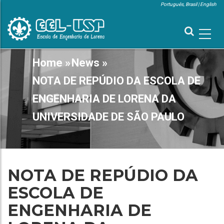
Skip
Português, Brasil
English
to
MENU
SUPERIOR
main
content
MAIN
Home
»
News
»
BREADCRUMB
NAVIGATION
NOTA DE REPÚDIO DA ESCOLA DE
ENGENHARIA DE LORENA DA
UNIVERSIDADE DE SÃO PAULO
NOTA DE REPÚDIO DA
ESCOLA DE
ENGENHARIA DE