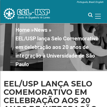
Skip
Português, Brasil
English
to
MENU
SUPERIOR
main
content
MAIN
Home
»
News
»
BREADCRUMB
NAVIGATION
EEL/USP lança Selo Comemorativo
em celebração aos 20 anos de
integração à Universidade de São
Paulo
EEL/USP LANÇA SELO
COMEMORATIVO EM
CELEBRAÇÃO AOS 20