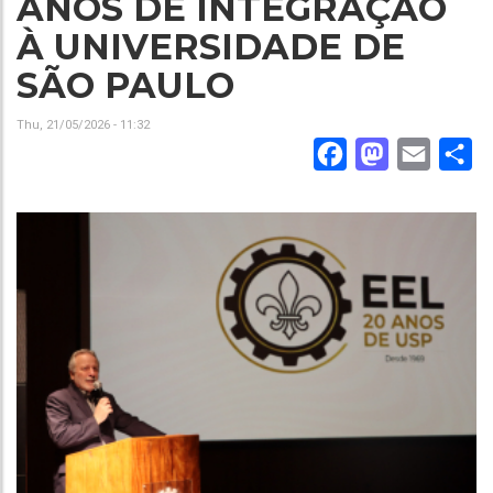
ANOS DE INTEGRAÇÃO
À UNIVERSIDADE DE
SÃO PAULO
Thu, 21/05/2026 - 11:32
Facebook
Mastodon
Email
Sh